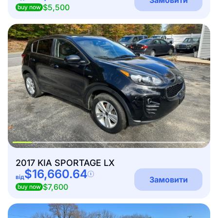
$5,500
buy now
2017 KIA SPORTAGE LX
$16,660.64
від
Замовити
$7,600
buy now