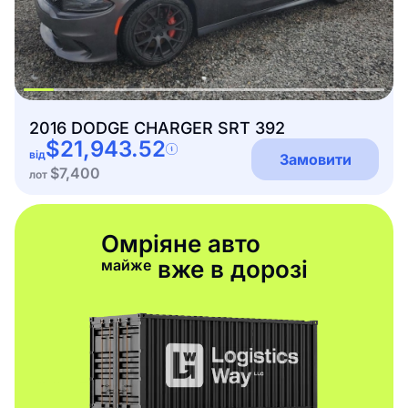
2016 DODGE CHARGER SRT 392
$21,943.52
від
Замовити
$7,400
лот
Омріяне авто
вже в дорозі
майже