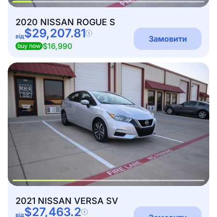
2020 NISSAN ROGUE S
$29,207.81
від
Замовити
$16,990
buy now
2021 NISSAN VERSA SV
$27,463.2
від