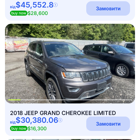
$45,552.8
від
Замовити
$28,600
buy now
2018 JEEP GRAND CHEROKEE LIMITED
$30,380.06
від
Замовити
$16,300
buy now