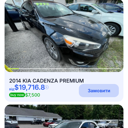
2014 KIA CADENZA PREMIUM
$19,716.8
від
Замовити
$7,500
buy now