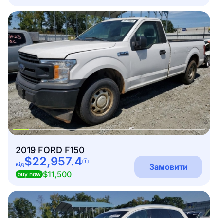
2019 FORD F150
$22,957.4
від
Замовити
$11,500
buy now