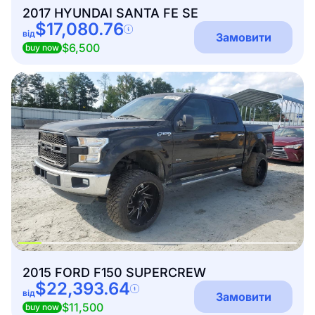
2017 HYUNDAI SANTA FE SE
$17,080.76
від
Замовити
$6,500
buy now
2015 FORD F150 SUPERCREW
$22,393.64
від
Замовити
$11,500
buy now