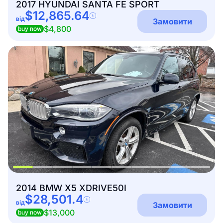
2017 HYUNDAI SANTA FE SPORT
$12,865.64
від
Замовити
$4,800
buy now
2014 BMW X5 XDRIVE50I
$28,501.4
від
Замовити
$13,000
buy now