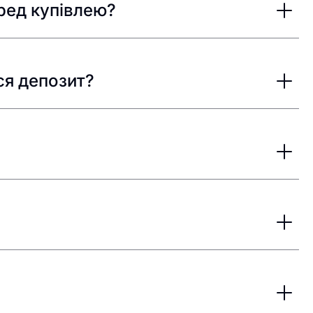
ред купівлею?
ся депозит?