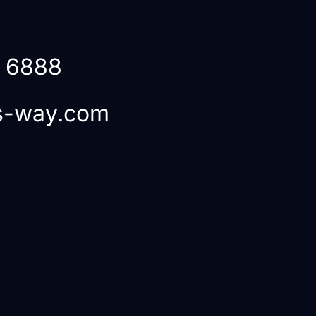
6 6888
cs-way.com