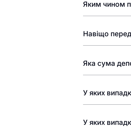
Яким чином п
Навіщо перед 
Яка сума деп
У яких випад
У яких випад