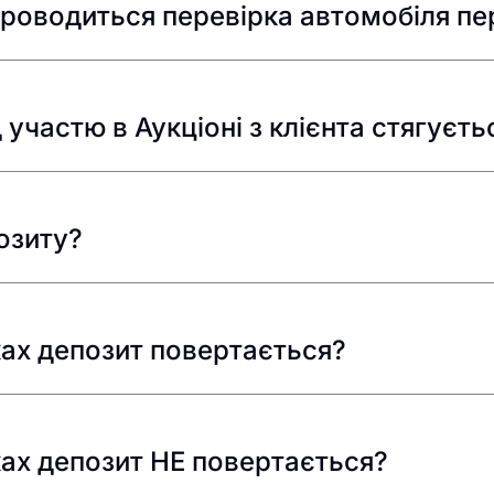
роводиться перевірка автомобіля пе
участю в Аукціоні з клієнта стягуєть
озиту?
ках депозит повертається?
ках депозит НЕ повертається?