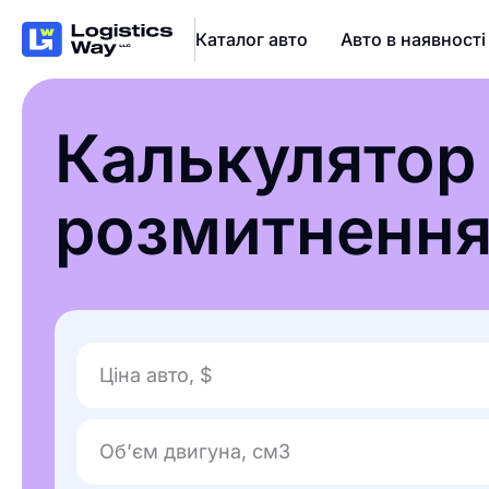
Каталог авто
Авто в наявності
Калькулятор
розмитненн
Ціна авто, $
Об’єм двигуна, см3