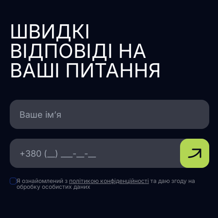
ШВИДКІ
ВІДПОВІДІ НА
ВАШІ ПИТАННЯ
Я ознайомлений з
політикою конфіденційності
та даю згоду на
обробку особистих даних