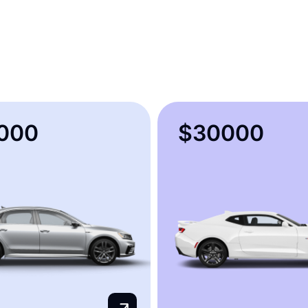
000
$30000