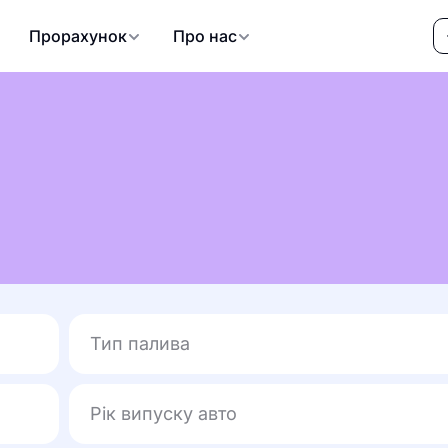
Прорахунок
Про нас
я
Тип палива
Рік випуску авто