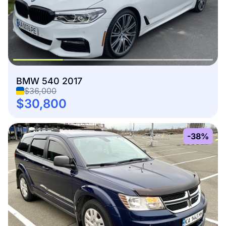
BMW 540 2017
$36,000
$30,800
-38%