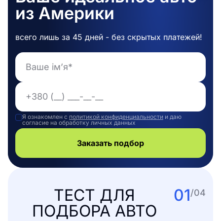
из Америки
всего лишь за 45 дней - без скрытых платежей!
Ваше ім’я*
+380 (__) ___-__-__
Я ознакомлен с
политикой конфиденциальности
и даю
согласие на обработку личных данных
Заказать подбор
ТЕСТ ДЛЯ
01
/04
ПОДБОРА АВТО